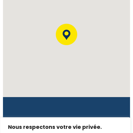
Côte d'Ivoire
Nous respectons votre vie privée.
Rue L139, 7è tranche, Immeuble Tano – CI