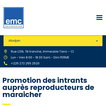
Abidjan
Rue L139, 7è tranche, Immeuble Tano – CI
Lun - Ven 8.00 - 18.00 Sam - Dim FERME
+225 272 255 2520
Promotion des intrants
auprès reproducteurs de
maraicher