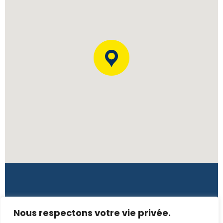
Côte d'Ivoire
Nous respectons votre vie privée.
Rue L139, 7è tranche, Immeuble Tano – CI