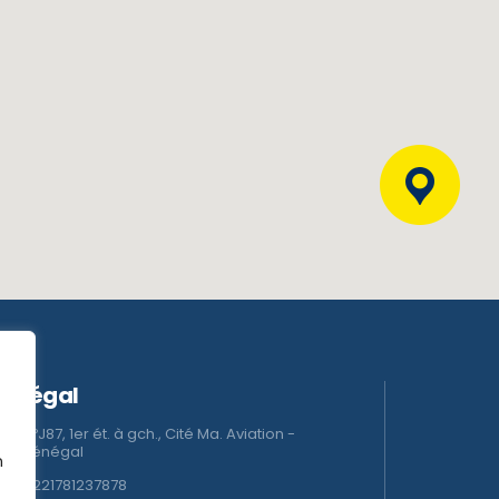
Sénégal
NºJ87, 1er ét. à gch., Cité Ma. Aviation -
Sénégal
n
+221781237878