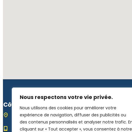
Nous respectons votre vie privée.
Côte d'Ivoire
Nous utilisons des cookies pour améliorer votre
Rue L139, 7è tranche, Immeuble Tano –
expérience de navigation, diffuser des publicités ou
CI
des contenus personnalisés et analyser notre trafic. E
(+225) 272 255 2520 / 078 723 1187
cliquant sur « Tout accepter », vous consentez à notre