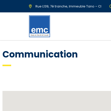
Rue L139, 7è tranche, Immeuble Tano – CI
Communication