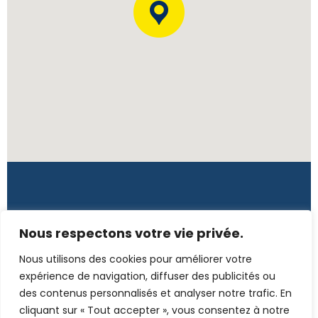
Côte d'Ivoire
Nous respectons votre vie privée.
Rue L139, 7è tranche, Immeuble Tano – CI
Nous utilisons des cookies pour améliorer votre
(+225) 272 255 2520 / 078 723 1187
expérience de navigation, diffuser des publicités ou
des contenus personnalisés et analyser notre trafic. En
secretariat@emc-conseil.com
cliquant sur « Tout accepter », vous consentez à notre